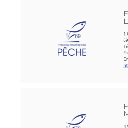
F
L
1 
69
Té
Fa
Em
ht
F
M
4 