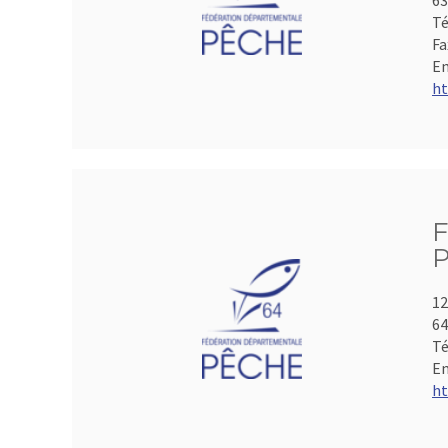
6
Té
Fa
Em
ht
F
P
12
64
Té
Em
ht