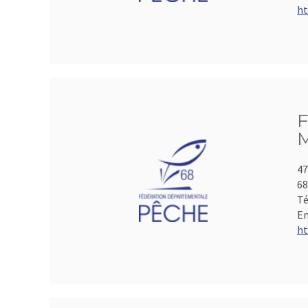
ht
F
M
47
6
Té
Em
ht