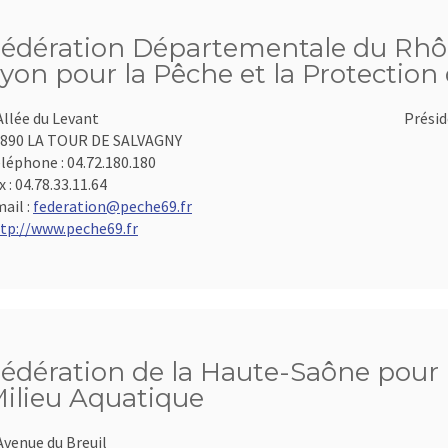
édération Départementale du Rhôn
yon pour la Pêche et la Protection
Allée du Levant
Présid
890 LA TOUR DE SALVAGNY
léphone :
04.72.180.180
x :
04.78.33.11.64
ail :
federation@peche69.fr
tp://www.peche69.fr
édération de la Haute-Saône pour l
ilieu Aquatique
Avenue du Breuil