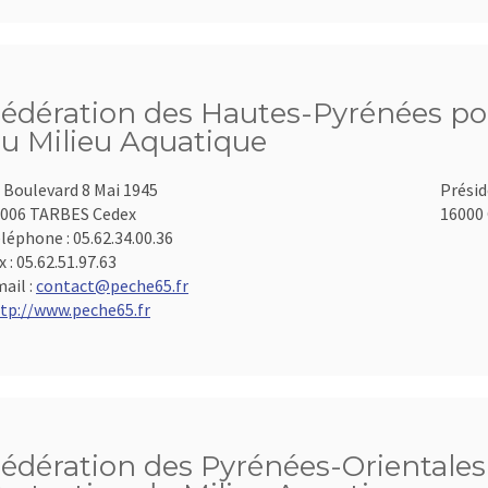
édération des Hautes-Pyrénées pou
u Milieu Aquatique
 Boulevard 8 Mai 1945
Présid
006 TARBES Cedex
16000 
léphone :
05.62.34.00.36
x :
05.62.51.97.63
ail :
contact@peche65.fr
tp://www.peche65.fr
édération des Pyrénées-Orientales 