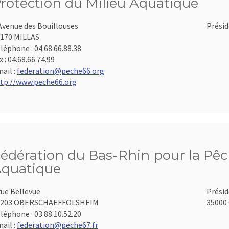
rotection du Milieu Aquatique
Avenue des Bouillouses
Présid
170 MILLAS
léphone :
04.68.66.88.38
x :
04.68.66.74.99
ail :
federation@peche66.org
tp://www.peche66.org
édération du Bas-Rhin pour la Pêch
quatique
rue Bellevue
Présid
7203 OBERSCHAEFFOLSHEIM
35000 
léphone :
03.88.10.52.20
ail :
federation@peche67.fr