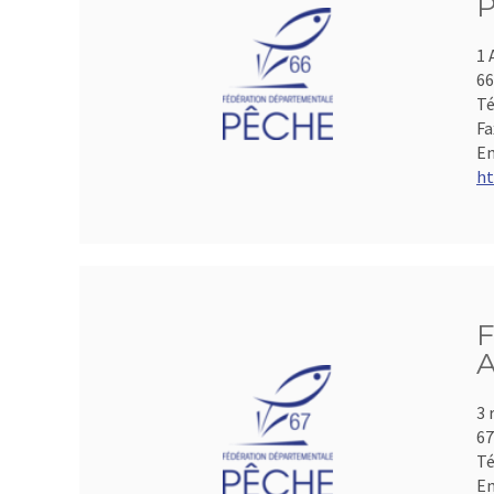
P
1 
66
Té
Fa
Em
ht
F
A
3 
6
Té
Em