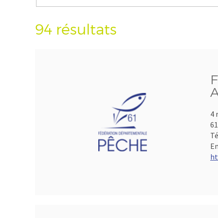
94 résultats
F
A
4 
61
Té
Em
ht