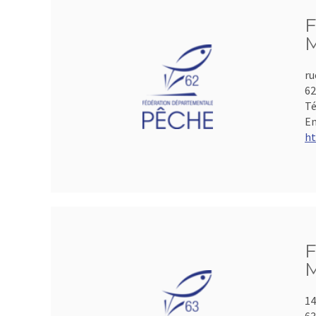
F
M
ru
6
Té
Em
ht
F
M
14