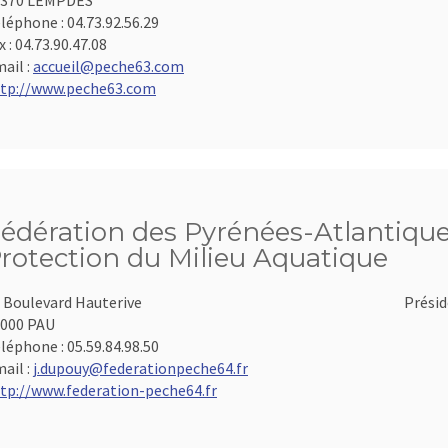
3370 LEMPDES
léphone :
04.73.92.56.29
x :
04.73.90.47.08
ail :
accueil@peche63.com
tp://www.peche63.com
édération des Pyrénées-Atlantiques
rotection du Milieu Aquatique
 Boulevard Hauterive
Présid
000 PAU
léphone :
05.59.84.98.50
ail :
j.dupouy@federationpeche64.fr
tp://www.federation-peche64.fr