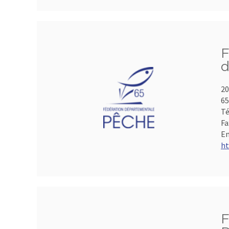
F
d
20
65
Té
Fa
Em
ht
F