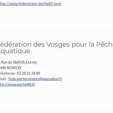
tps://www.federation-peche87.com
édération des Vosges pour la Pêche
quatique
 Rue de l&#039,Estrey
8440 NOMEXY
léphone :
03.29.31.18.89
ail :
fede.peche.vosges@wanadoo.fr
tp://www.peche88.fr