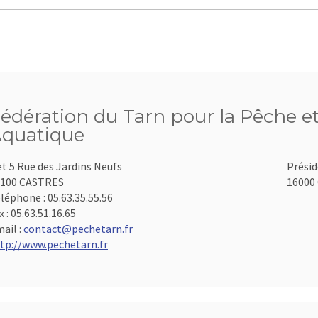
édération du Tarn pour la Pêche et
quatique
et 5 Rue des Jardins Neufs
Présid
1100 CASTRES
16000 
léphone :
05.63.35.55.56
x :
05.63.51.16.65
ail :
contact@pechetarn.fr
tp://www.pechetarn.fr