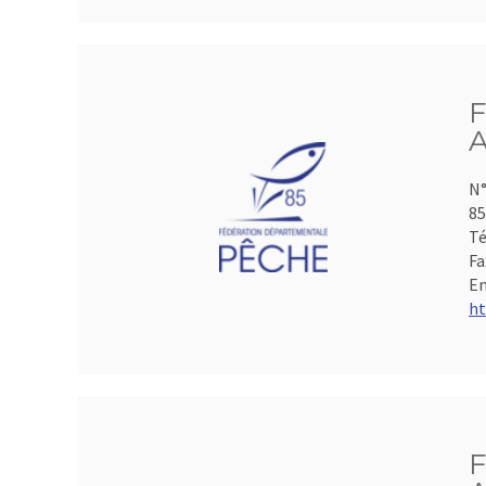
F
A
N°
85
Té
Fa
Em
ht
F