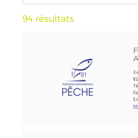
94 résultats
F
A
3 
8
Té
Fa
Em
ht