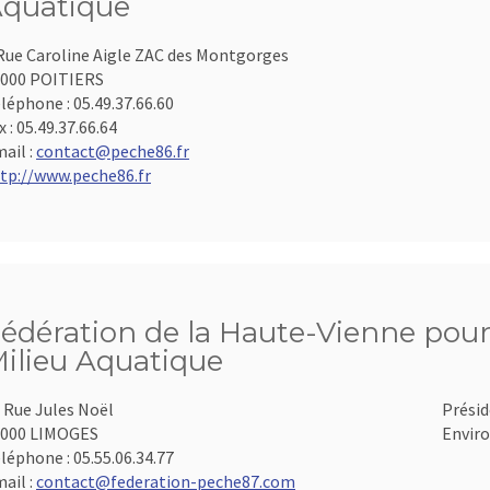
quatique
Rue Caroline Aigle ZAC des Montgorges
000 POITIERS
léphone :
05.49.37.66.60
x :
05.49.37.66.64
ail :
contact@peche86.fr
tp://www.peche86.fr
édération de la Haute-Vienne pour 
ilieu Aquatique
 Rue Jules Noël
Présid
7000 LIMOGES
Enviro
léphone :
05.55.06.34.77
ail :
contact@federation-peche87.com