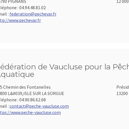
3790 PIGNANS
12 000
léphone :
04.94.48.81.02
ail :
federation@pechevar.fr
tp://www.pechevar.fr
édération de Vaucluse pour la Pêch
quatique
5 Chemin des Fontanelles
Présid
800 L&#039,ISLE SUR LA SORGUE
13200 
léphone :
04.90.86.62.68
ail :
contact@peche-vaucluse.com
tps://www.peche-vaucluse.com