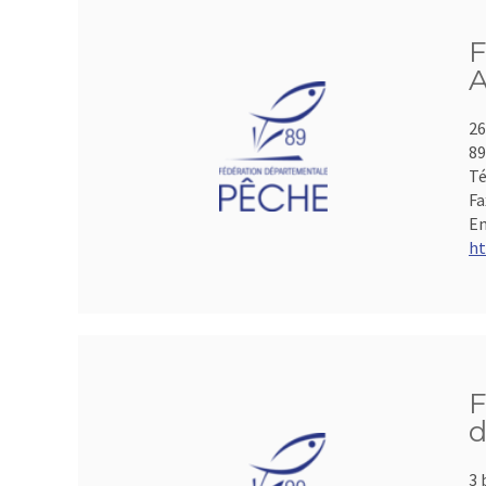
F
A
26
8
Té
Fa
Em
ht
F
d
3 