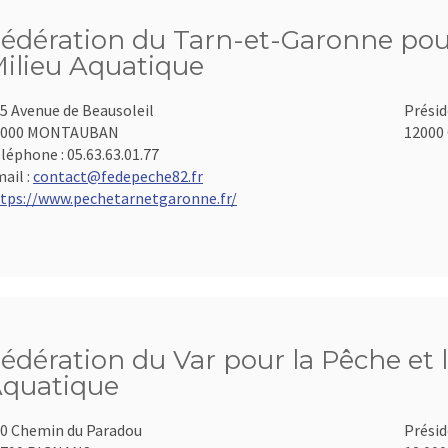
édération du Tarn-et-Garonne pour
ilieu Aquatique
5 Avenue de Beausoleil
Présid
2000 MONTAUBAN
12000 
léphone :
05.63.63.01.77
ail :
contact@fedepeche82.fr
tps://www.pechetarnetgaronne.fr/
édération du Var pour la Pêche et 
quatique
0 Chemin du Paradou
Présid