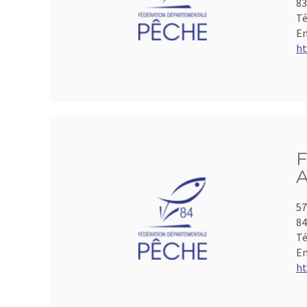
8
Té
Em
ht
F
A
57
84
Té
Em
ht