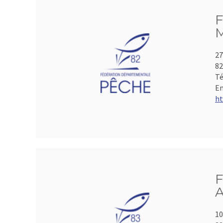
F
M
27
8
Té
Em
ht
F
A
10