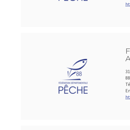
ht
F
A
31
8
Té
Em
ht