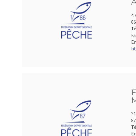
A
4 
86
Té
Fa
Em
ht
F
M
31
8
Té
Em