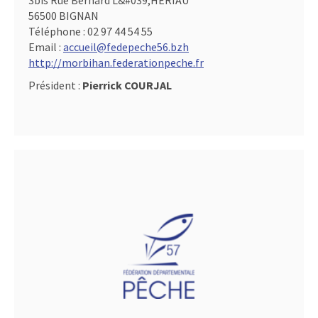
3bis Rue Bernard L&#039,HERIAU
56500 BIGNAN
Téléphone :
02 97 44 54 55
Email :
accueil@fedepeche56.bzh
http://morbihan.federationpeche.fr
Président :
Pierrick COURJAL