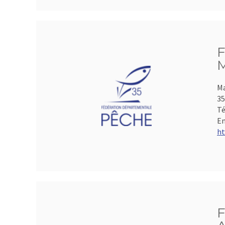
F
M
Ma
35
Té
Em
ht
F