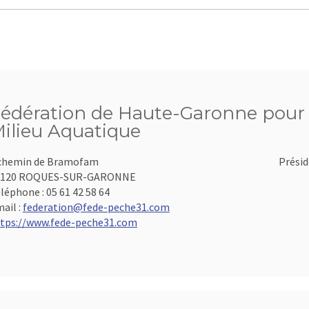
édération de Haute-Garonne pour l
ilieu Aquatique
chemin de Bramofam
Présid
1120 ROQUES-SUR-GARONNE
léphone :
05 61 42 58 64
ail :
federation@fede-peche31.com
tps://www.fede-peche31.com