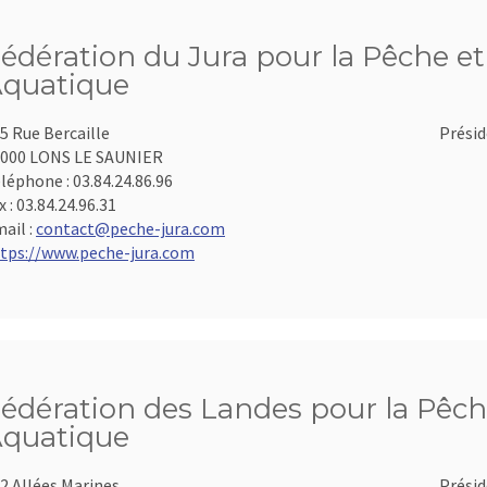
édération du Jura pour la Pêche et 
quatique
5 Rue Bercaille
Présid
000 LONS LE SAUNIER
léphone :
03.84.24.86.96
x :
03.84.24.96.31
ail :
contact@peche-jura.com
tps://www.peche-jura.com
édération des Landes pour la Pêche
quatique
2 Allées Marines
Présid