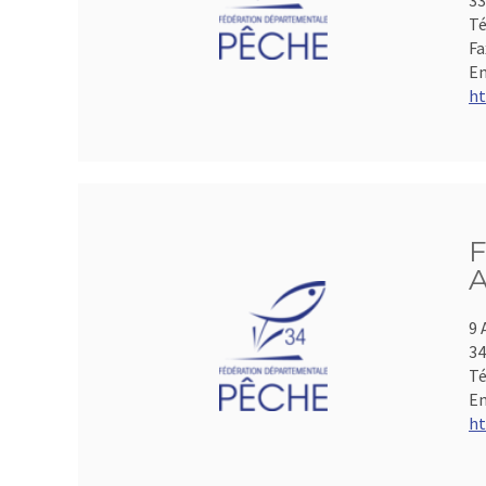
33
Té
Fa
Em
ht
F
A
9 
3
Té
Em
ht