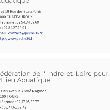
quatique
 et 19 Rue des Etats-Unis
6000 CHATEAUROUX
léphone :
02.54.34.59.69
x :
02.54.27.19.01
ail :
contact@peche36.fr
tp://www.peche36.fr
édération de l' Indre-et-Loire pour
ilieu Aquatique
3 Bis Avenue André Maginot
7100 TOURS
léphone :
02.47.05.33.77
x :
02.47.61.69.42