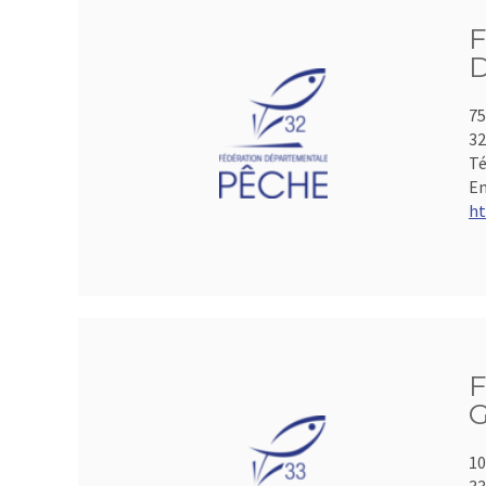
75
3
Té
Em
ht
F
G
10