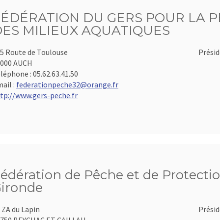
FÉDÉRATION DU GERS POUR LA P
DES MILIEUX AQUATIQUES
5 Route de Toulouse
Présid
2000 AUCH
léphone :
05.62.63.41.50
ail :
federationpeche32@orange.fr
tp://www.gers-peche.fr
édération de Pêche et de Protectio
ironde
 ZA du Lapin
Présid