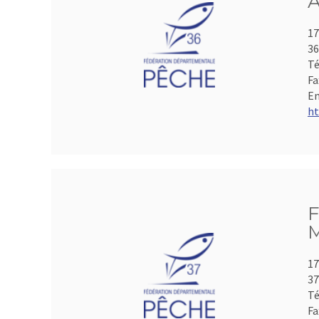
A
17
3
Té
Fa
Em
ht
F
M
17
3
Té
Fa