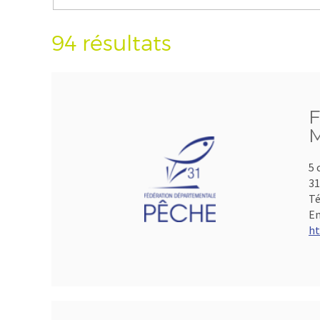
94 résultats
F
M
5 
3
Té
Em
ht