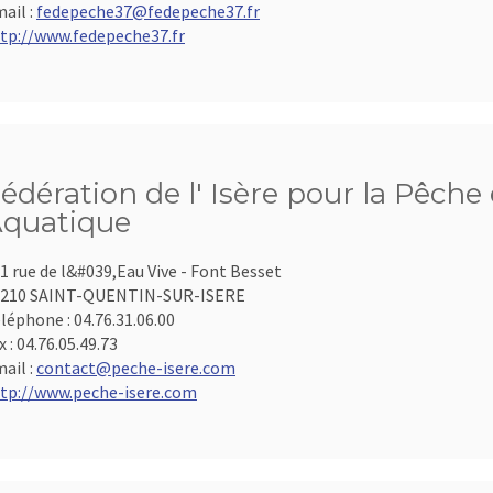
ail :
fedepeche37@fedepeche37.fr
tp://www.fedepeche37.fr
édération de l' Isère pour la Pêche 
quatique
1 rue de l&#039,Eau Vive - Font Besset
8210 SAINT-QUENTIN-SUR-ISERE
léphone :
04.76.31.06.00
x :
04.76.05.49.73
ail :
contact@peche-isere.com
tp://www.peche-isere.com