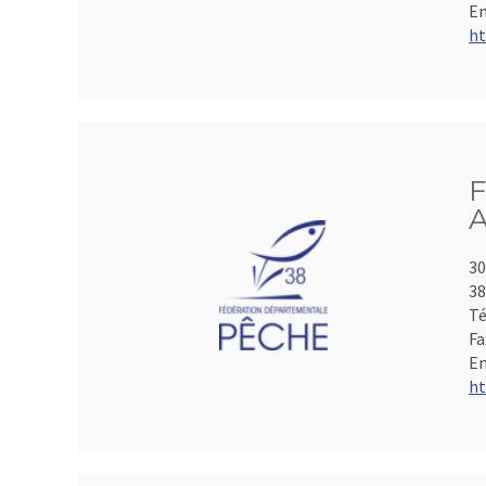
Em
ht
F
A
30
3
Té
Fa
Em
ht