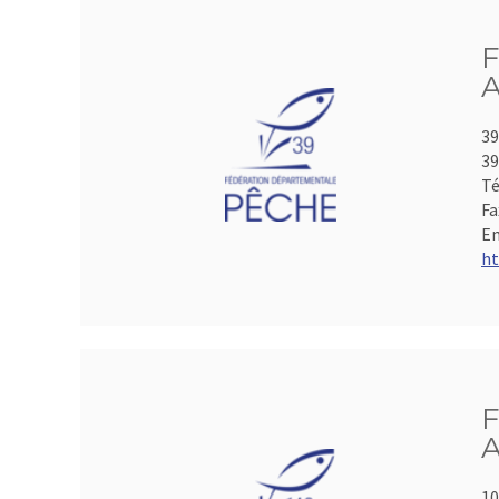
F
A
39
39
Té
Fa
Em
ht
F
A
10