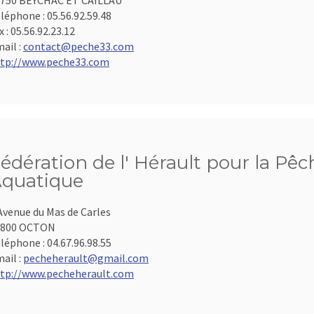
750 BEYCHAC ET CAILLAU
léphone :
05.56.92.59.48
x :
05.56.92.23.12
ail :
contact@peche33.com
tp://www.peche33.com
édération de l' Hérault pour la Pêc
quatique
Avenue du Mas de Carles
4800 OCTON
léphone :
04.67.96.98.55
ail :
pecheherault@gmail.com
tp://www.pecheherault.com