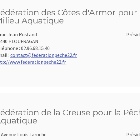
édération des Côtes d'Armor pour l
ilieu Aquatique
 rue Jean Rostand
Présid
2440 PLOUFRAGAN
léphone :
02.96.68.15.40
ail :
contact@federationpeche22.fr
tp://www.federationpeche22.fr
édération de la Creuse pour la Pêch
quatique
 Avenue Louis Laroche
Présid