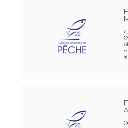
F
M
7,
2
Té
Em
ht
F
A
60