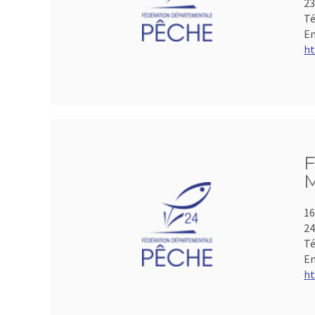
2
Té
Em
ht
F
M
16
2
Té
Em
ht