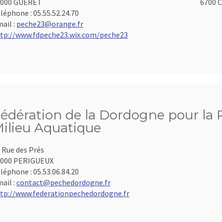
3000 GUERET
6700 C
léphone :
05.55.52.24.70
ail :
peche23@orange.fr
tp://www.fdpeche23.wix.com/peche23
édération de la Dordogne pour la P
ilieu Aquatique
 Rue des Prés
4000 PERIGUEUX
léphone :
05.53.06.84.20
ail :
contact@pechedordogne.fr
tp://www.federationpechedordogne.fr