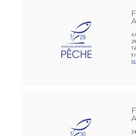
F
A
4 
2
Té
Em
ht
F
A
34