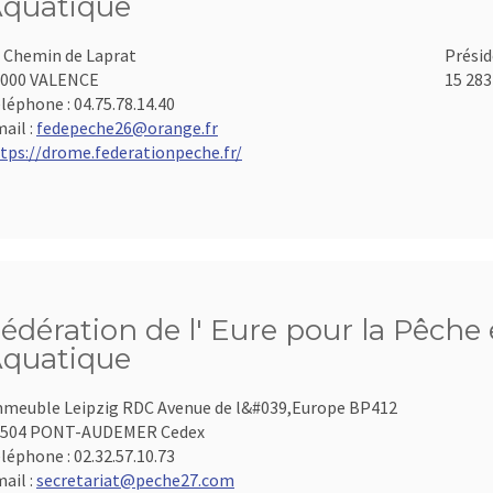
quatique
 Chemin de Laprat
Présid
6000 VALENCE
15 283
léphone :
04.75.78.14.40
ail :
fedepeche26@orange.fr
tps://drome.federationpeche.fr/
édération de l' Eure pour la Pêche 
quatique
meuble Leipzig RDC Avenue de l&#039,Europe BP412
7504 PONT-AUDEMER Cedex
léphone :
02.32.57.10.73
ail :
secretariat@peche27.com