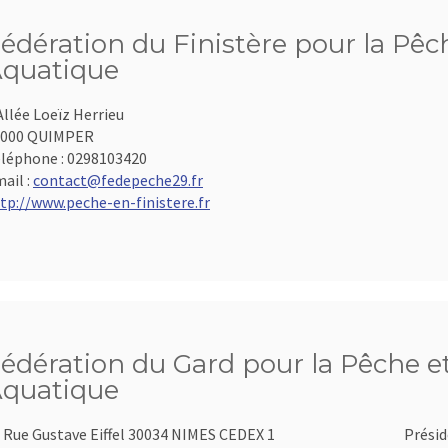
édération du Finistère pour la Pêch
quatique
Allée Loeïz Herrieu
9000 QUIMPER
léphone :
0298103420
ail :
contact@fedepeche29.fr
tp://www.peche-en-finistere.fr
édération du Gard pour la Pêche et
quatique
 Rue Gustave Eiffel 30034 NIMES CEDEX 1
Présid