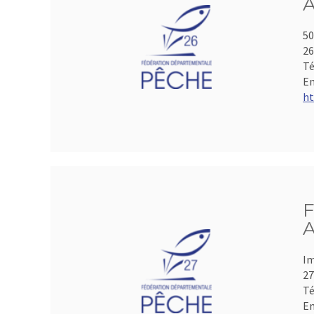
A
50
2
Té
Em
ht
F
A
Im
2
Té
Em