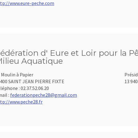
tp://www.eure-peche.com
édération d' Eure et Loir pour la P
ilieu Aquatique
 Moulin à Papier
Présid
400 SAINT JEAN PIERRE FIXTE
13 940
léphone :
02.37.52.06.20
ail :
federationpeche28@gmail.com
tp://www.peche28.fr