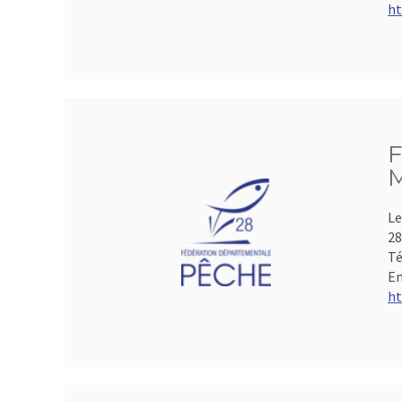
ht
F
M
Le
28
Té
Em
ht