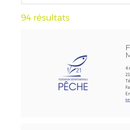
94 résultats
F
M
4 
21
Té
Fa
Em
ht