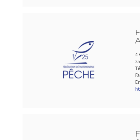
F
A
4 
2
Té
Fa
Em
ht
F