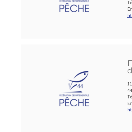
Té
Em
ht
F
d
11
44
Té
Em
ht