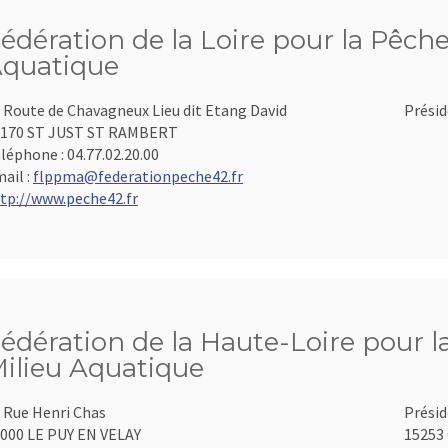
édération de la Loire pour la Pêche
quatique
 Route de Chavagneux Lieu dit Etang David
Présid
2170 ST JUST ST RAMBERT
léphone :
04.77.02.20.00
ail :
flppma@federationpeche42.fr
tp://www.peche42.fr
édération de la Haute-Loire pour l
ilieu Aquatique
 Rue Henri Chas
Présid
000 LE PUY EN VELAY
15253 