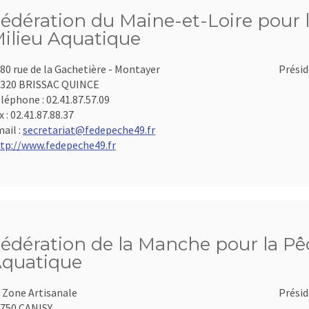
édération du Maine-et-Loire pour l
ilieu Aquatique
80 rue de la Gachetière - Montayer
Présid
320 BRISSAC QUINCE
léphone :
02.41.87.57.09
x :
02.41.87.88.37
ail :
secretariat@fedepeche49.fr
tp://www.fedepeche49.fr
édération de la Manche pour la Pêc
quatique
 Zone Artisanale
Présid
750 CANISY