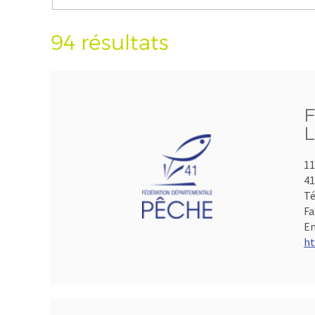
94 résultats
F
L
11
41
Té
Fa
Em
ht