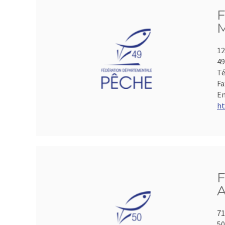
F
M
12
49
Té
Fa
Em
ht
F
A
71
50