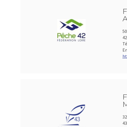
F
A
50
4
Té
Em
ht
F
M
32
43