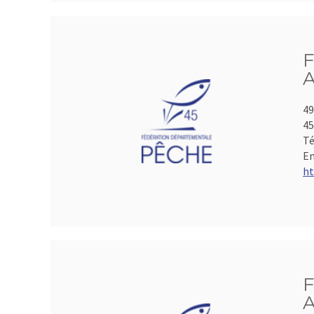
F
A
49
4
Té
Em
ht
F
A