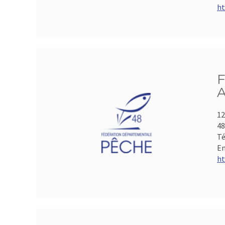
ht
F
A
12
4
Té
Em
ht