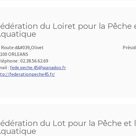
édération du Loiret pour la Pêche e
quatique
 Route d&#039,Olivet
Présid
5100 ORLEANS
léphone :
02.38.56.62.69
ail :
fede.peche.45@wanadoo.fr
tp://federationpeche45.fr/
édération du Lot pour la Pêche et 
quatique