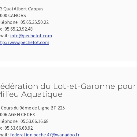
3 Quai Albert Cappus
6000 CAHORS
léphone :
05.65.35.50.22
x :
05.65.23.92.48
ail :
info@pechelot.com
tp://www.pechelot.com
édération du Lot-et-Garonne pour 
ilieu Aquatique
 Cours du 9ème de Ligne BP 225
7006 AGEN CEDEX
léphone :
05.53.66.16.68
x :
05.53.66.68.92
ail :
federation.peche.47@wanadoo.fr