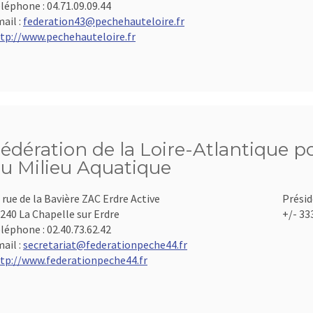
léphone :
04.71.09.09.44
ail :
federation43@pechehauteloire.fr
tp://www.pechehauteloire.fr
édération de la Loire-Atlantique po
u Milieu Aquatique
 rue de la Bavière ZAC Erdre Active
Présid
240 La Chapelle sur Erdre
+/- 33
léphone :
02.40.73.62.42
ail :
secretariat@federationpeche44.fr
tp://www.federationpeche44.fr