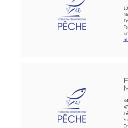
13
4
Té
Fa
Em
ht
F
M
44
4
Té
Fa
Em