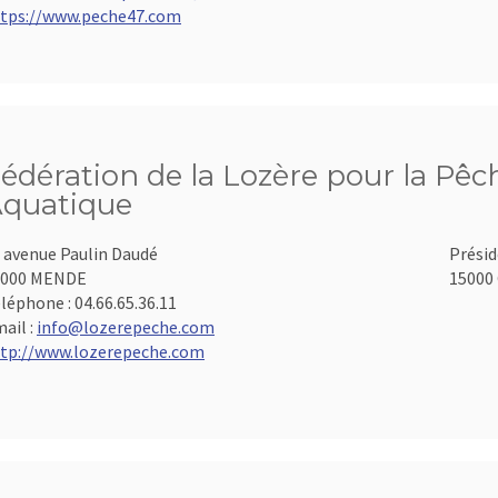
tps://www.peche47.com
édération de la Lozère pour la Pêch
quatique
 avenue Paulin Daudé
Présid
8000 MENDE
15000 
léphone :
04.66.65.36.11
ail :
info@lozerepeche.com
tp://www.lozerepeche.com