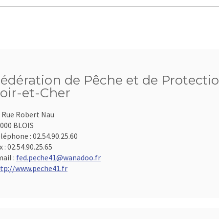
édération de Pêche et de Protecti
oir-et-Cher
 Rue Robert Nau
000 BLOIS
léphone :
02.54.90.25.60
x :
02.54.90.25.65
ail :
fed.peche41@wanadoo.fr
tp://www.peche41.fr