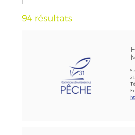
94 résultats
F
M
5 
3
Té
Em
ht