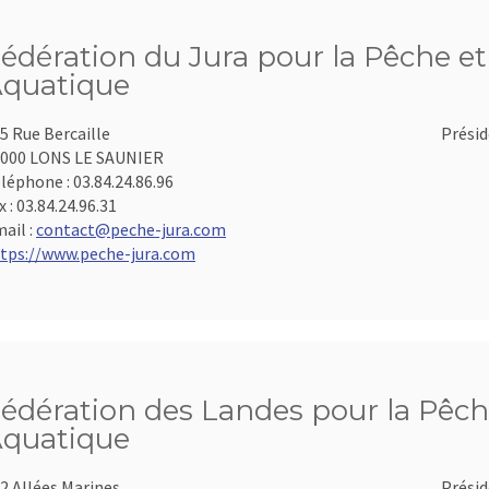
édération du Jura pour la Pêche et 
quatique
5 Rue Bercaille
Présid
000 LONS LE SAUNIER
léphone :
03.84.24.86.96
x :
03.84.24.96.31
ail :
contact@peche-jura.com
tps://www.peche-jura.com
édération des Landes pour la Pêche
quatique
2 Allées Marines
Présid