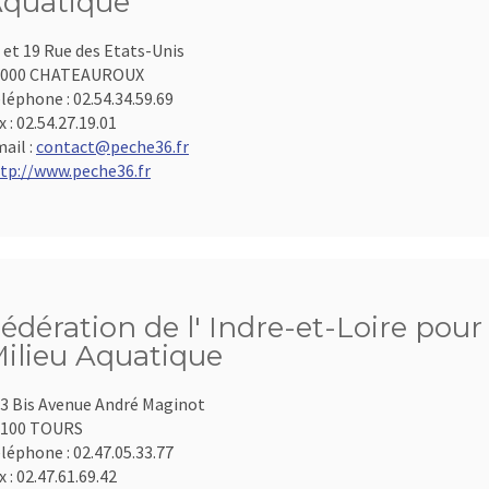
quatique
 et 19 Rue des Etats-Unis
6000 CHATEAUROUX
léphone :
02.54.34.59.69
x :
02.54.27.19.01
ail :
contact@peche36.fr
tp://www.peche36.fr
édération de l' Indre-et-Loire pour
ilieu Aquatique
3 Bis Avenue André Maginot
7100 TOURS
léphone :
02.47.05.33.77
x :
02.47.61.69.42