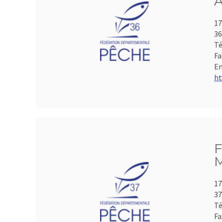
A
17
3
Té
Fa
Em
ht
F
M
17
3
Té
Fa