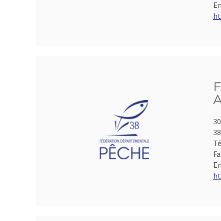
Em
ht
F
A
30
3
Té
Fa
Em
ht