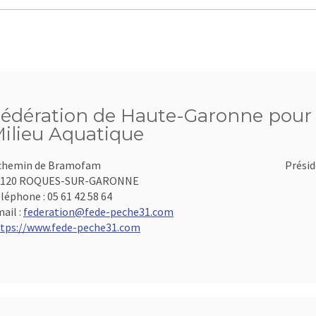
édération de Haute-Garonne pour l
ilieu Aquatique
chemin de Bramofam
Présid
1120 ROQUES-SUR-GARONNE
léphone :
05 61 42 58 64
ail :
federation@fede-peche31.com
tps://www.fede-peche31.com