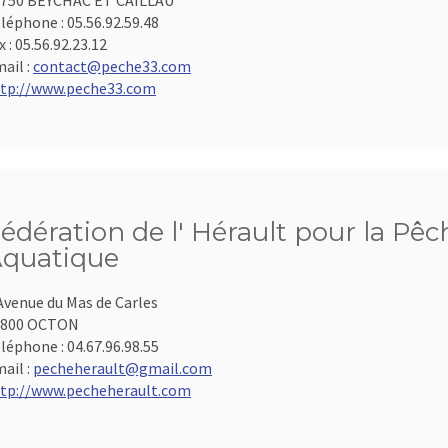
750 BEYCHAC ET CAILLAU
léphone :
05.56.92.59.48
x :
05.56.92.23.12
ail :
contact@peche33.com
tp://www.peche33.com
édération de l' Hérault pour la Pêc
quatique
Avenue du Mas de Carles
4800 OCTON
léphone :
04.67.96.98.55
ail :
pecheherault@gmail.com
tp://www.pecheherault.com