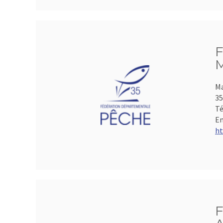
F
M
Ma
35
Té
Em
ht
F