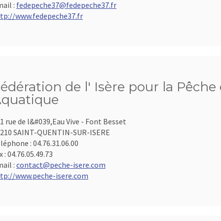
ail :
fedepeche37@fedepeche37.fr
tp://www.fedepeche37.fr
édération de l' Isère pour la Pêche 
quatique
1 rue de l&#039,Eau Vive - Font Besset
8210 SAINT-QUENTIN-SUR-ISERE
léphone :
04.76.31.06.00
x :
04.76.05.49.73
ail :
contact@peche-isere.com
tp://www.peche-isere.com