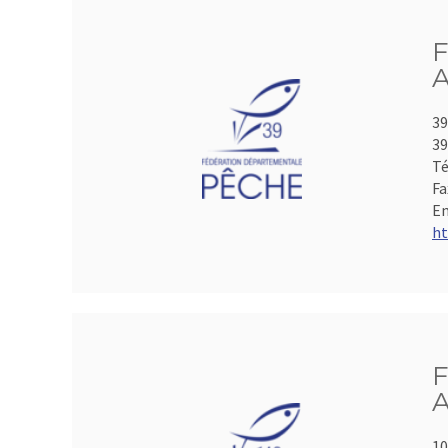
F
A
39
39
Té
Fa
Em
ht
F
A
10