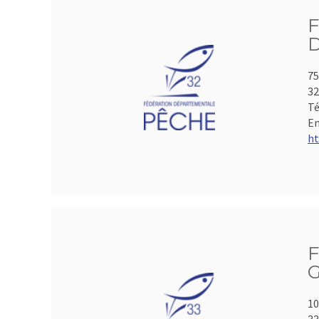
75
3
Té
Em
ht
F
G
10