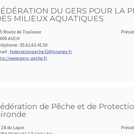
FÉDÉRATION DU GERS POUR LA P
DES MILIEUX AQUATIQUES
5 Route de Toulouse
Présid
2000 AUCH
léphone :
05.62.63.41.50
ail :
federationpeche32@orange.fr
tp://www.gers-peche.fr
édération de Pêche et de Protectio
ironde
 ZA du Lapin
Présid