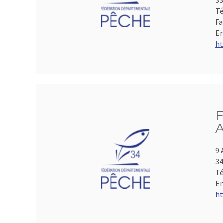
33
Té
Fa
Em
ht
F
A
9 
3
Té
Em
ht