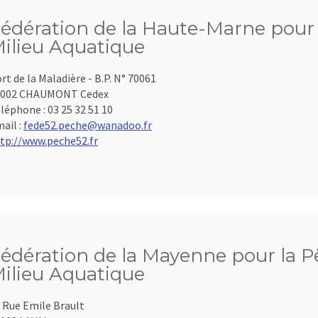
édération de la Haute-Marne pour l
ilieu Aquatique
rt de la Maladière - B.P. N° 70061
2002 CHAUMONT Cedex
léphone :
03 25 32 51 10
ail :
fede52.peche@wanadoo.fr
tp://www.peche52.fr
édération de la Mayenne pour la Pê
ilieu Aquatique
 Rue Emile Brault