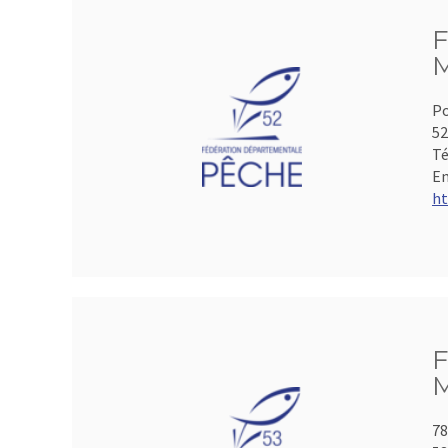
F
M
Po
5
Té
Em
ht
F
M
78