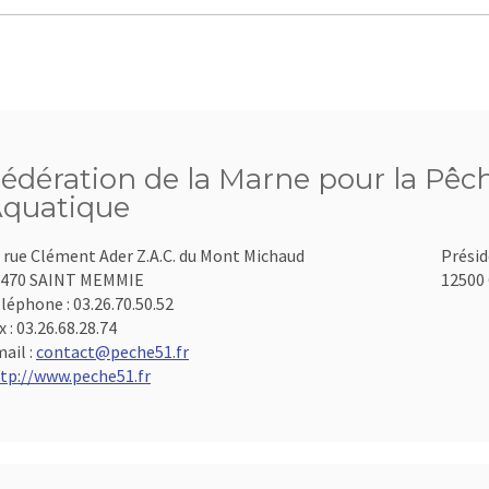
édération de la Marne pour la Pêch
quatique
 rue Clément Ader Z.A.C. du Mont Michaud
Présid
1470 SAINT MEMMIE
12500 
léphone :
03.26.70.50.52
x :
03.26.68.28.74
ail :
contact@peche51.fr
tp://www.peche51.fr