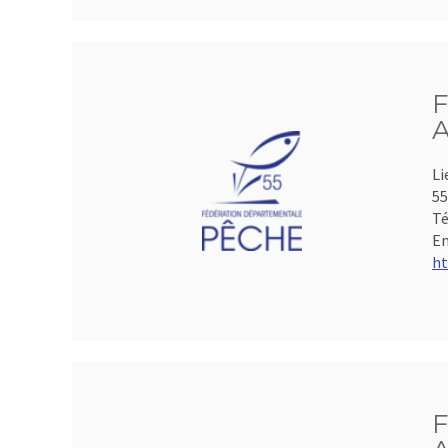
F
A
Li
5
Té
Em
ht
F