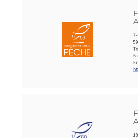
F
A
7-
59
Té
Fa
Em
ht
F
A
18