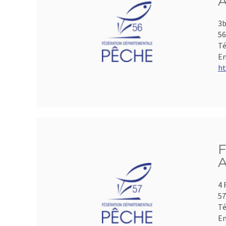
A
3b
5
Té
Em
ht
F
A
4 
5
Té
Em