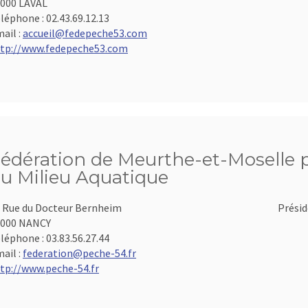
000 LAVAL
léphone :
02.43.69.12.13
ail :
accueil@fedepeche53.com
tp://www.fedepeche53.com
édération de Meurthe-et-Moselle po
u Milieu Aquatique
 Rue du Docteur Bernheim
Présid
4000 NANCY
léphone :
03.83.56.27.44
ail :
federation@peche-54.fr
tp://www.peche-54.fr