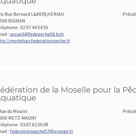
quatique
is Rue Bernard L&#039,HERIAU
Présid
6500 BIGNAN
léphone :
02 97 44 54 55
ail :
accueil@fedepeche56.bzh
tp://morbihan.federationpeche.fr
édération de la Moselle pour la Pêc
quatique
Rue du Moulin
Présid
7000 METZ-MAGNY
léphone :
03.87.62.50.08
ail :
federationpeche57@orange.fr