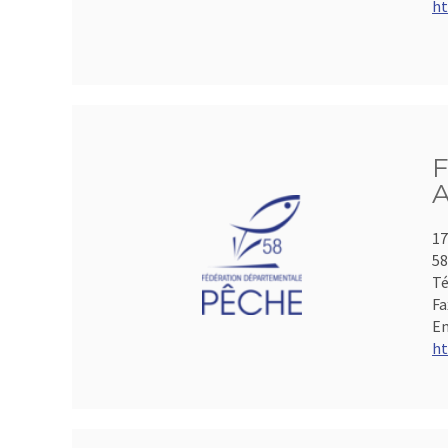
ht
F
A
17
5
Té
Fa
Em
ht