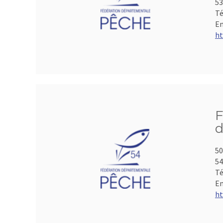
53
Té
Em
ht
F
d
50
5
Té
Em
ht