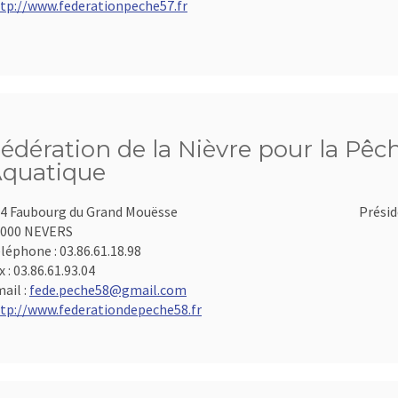
tp://www.federationpeche57.fr
édération de la Nièvre pour la Pêch
quatique
4 Faubourg du Grand Mouësse
Présid
8000 NEVERS
léphone :
03.86.61.18.98
x :
03.86.61.93.04
ail :
fede.peche58@gmail.com
tp://www.federationdepeche58.fr