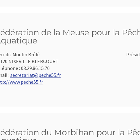
édération de la Meuse pour la Pêch
quatique
eu-dit Moulin Brûlé
Présid
5120 NIXEVILLE BLERCOURT
léphone :
03.29.86.15.70
ail :
secretariat@peche55.fr
tp://www.peche55.fr
édération du Morbihan pour la Pêch