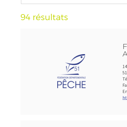
94 résultats
F
A
14
5
Té
Fa
Em
ht