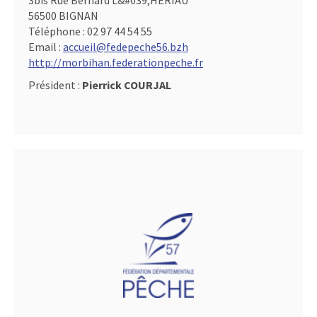
3bis Rue Bernard L&#039,HERIAU
56500 BIGNAN
Téléphone :
02 97 44 54 55
Email :
accueil@fedepeche56.bzh
http://morbihan.federationpeche.fr
Président :
Pierrick COURJAL