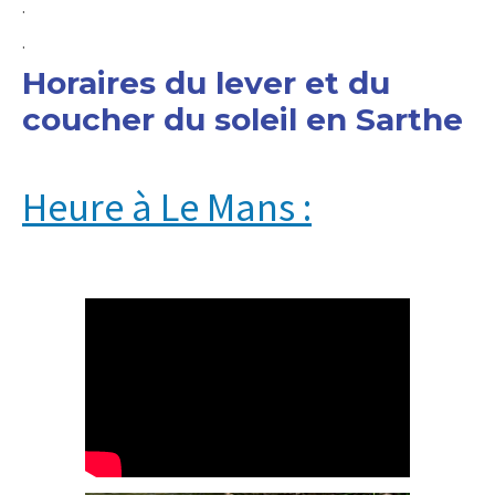
.
.
Horaires du lever et du
coucher du soleil en Sarthe
Heure à Le Mans :