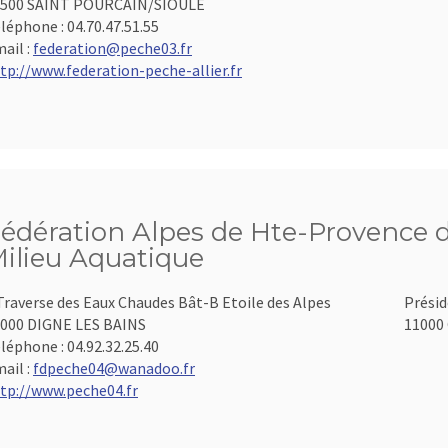
3500 SAINT POURCAIN/SIOULE
léphone :
04.70.47.51.55
ail :
federation@peche03.fr
tp://www.federation-peche-allier.fr
édération Alpes de Hte-Provence d
ilieu Aquatique
Traverse des Eaux Chaudes Bât-B Etoile des Alpes
Présid
000 DIGNE LES BAINS
11000 
léphone :
04.92.32.25.40
ail :
fdpeche04@wanadoo.fr
tp://www.peche04.fr