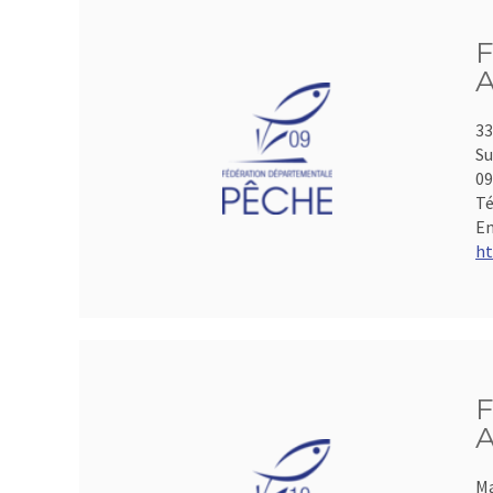
F
A
33
Su
0
Té
Em
ht
F
A
Ma