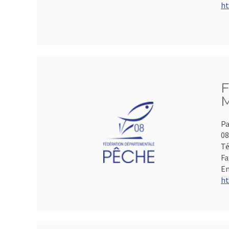
ht
F
M
Pa
0
Té
Fa
Em
ht