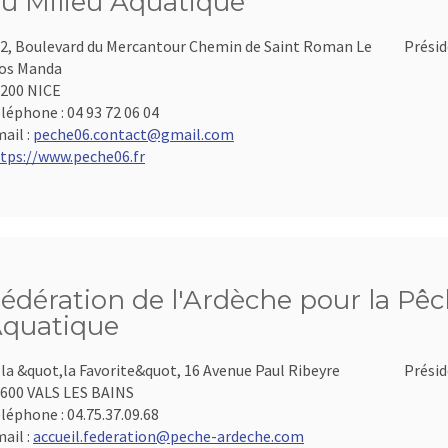
u Milieu Aquatique
2, Boulevard du Mercantour Chemin de Saint Roman Le
Présid
os Manda
200 NICE
léphone :
04 93 72 06 04
ail :
peche06.contact@gmail.com
tps://www.peche06.fr
édération de l'Ardèche pour la Pêch
quatique
lla &quot,la Favorite&quot, 16 Avenue Paul Ribeyre
Présid
600 VALS LES BAINS
léphone :
04.75.37.09.68
ail :
accueil.federation@peche-ardeche.com