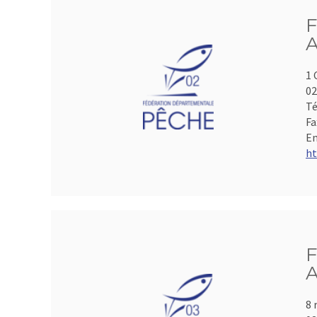
F
A
1 
0
Té
Fa
Em
ht
F
A
8 