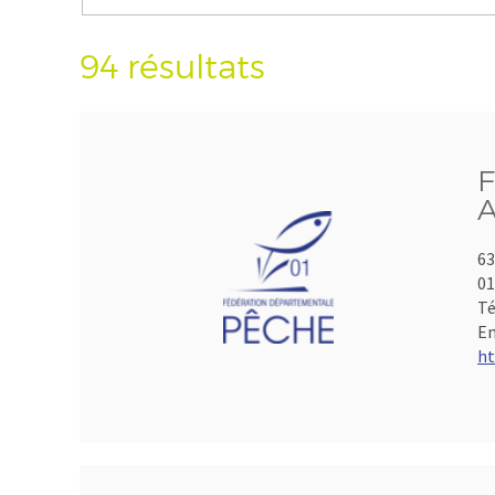
94 résultats
F
A
63
01
Té
Em
ht