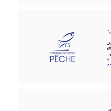
F
M
16
05
Té
Em
ht
F