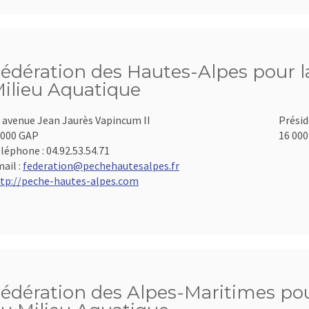
édération des Hautes-Alpes pour la
ilieu Aquatique
 avenue Jean Jaurès Vapincum II
Présid
000 GAP
16 000
léphone :
04.92.53.54.71
ail :
federation@pechehautesalpes.fr
tp://peche-hautes-alpes.com
édération des Alpes-Maritimes pour