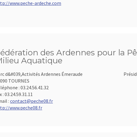
tp://www.peche-ardeche.com
édération des Ardennes pour la Pê
ilieu Aquatique
rc d&#039,Activités Ardennes Émeraude
Présid
8090 TOURNES
léphone :
03.24.56.41.32
x :
03.24.59.31.11
ail :
contact@peche08.fr
tp://www.peche08.fr