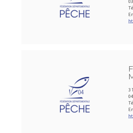
0
Té
Em
ht
F
M
3 
04
Té
Em
ht