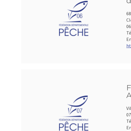
d
68
Cl
06
Té
Em
ht
F
A
Vi
07
Té
Em