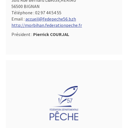
3bis Rue Bernard L&#039,HERIAU
56500 BIGNAN
Téléphone :
02 97 44 54 55
Email :
accueil@fedepeche56.bzh
http://morbihan.federationpeche.fr
Président :
Pierrick COURJAL