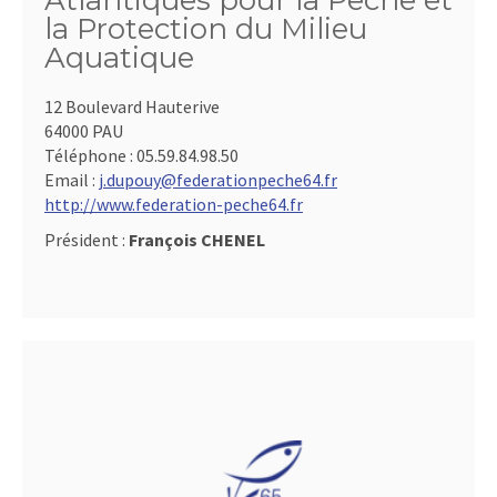
Atlantiques pour la Pêche et
la Protection du Milieu
Aquatique
12 Boulevard Hauterive
64000 PAU
Téléphone :
05.59.84.98.50
Email :
j.dupouy@federationpeche64.fr
http://www.federation-peche64.fr
Président :
François CHENEL