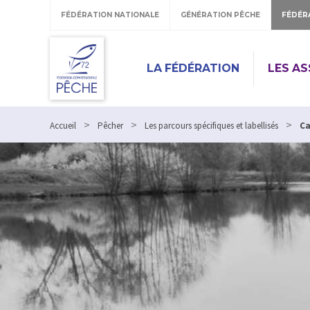
FÉDÉRATION NATIONALE
GÉNÉRATION PÊCHE
FÉDÉR
LA FÉDÉRATION
LES A
>
>
>
Accueil
Pêcher
Les parcours spécifiques et labellisés
C