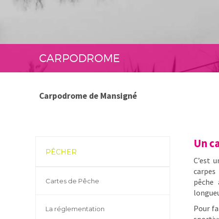
CARPODROME
Carpodrome de Mansigné
Un c
PÊCHER
C’est u
carpes 
Cartes de Pêche
pêche 
longueu
Pour fa
La réglementation
sportiv