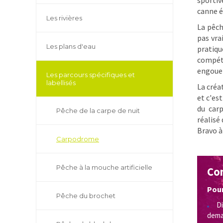
canne é
Les rivières
La pêch
pas vra
Les plans d'eau
pratiq
compét
engouem
Les parcours spécifiques et
labellisés
La créa
et c'es
du car
Pêche de la carpe de nuit
réalisé
Bravo à
Carpodrome
Pêche à la mouche artificielle
Con
Pour
Pêche du brochet
D
dema