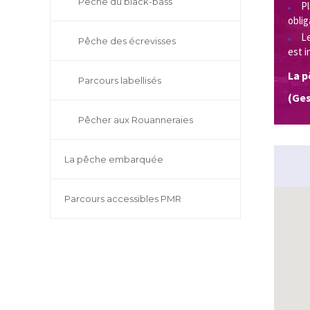
Pêche du black-bass
Pl
oblig
Le
Pêche des écrevisses
est i
La p
Parcours labellisés
(Ges
Pêcher aux Rouanneraies
La pêche embarquée
Parcours accessibles PMR