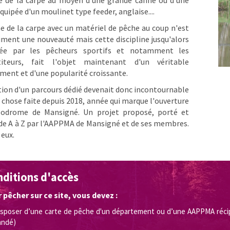
quipée d'un moulinet type feeder, anglaise....
e de la carpe avec un matériel de pêche au coup n'est
iment une nouveauté mais cette discipline jusqu'alors
uée par les pêcheurs sportifs et notamment les
iteurs, fait l'objet maintenant d'un véritable
ent et d'une popularité croissante.
tion d'un parcours dédié devenait donc incontournable
t chose faite depuis 2018, année qui marque l'ouverture
podrome de Mansigné. Un projet proposé, porté et
 de A à Z par l'AAPPMA de Mansigné et de ses membres.
 eux.
ditions d'accès
 pêcher sur ce site, vous devez :
isposer d’une carte de pêche d'un département ou d’une AAPPMA réci
ndé)