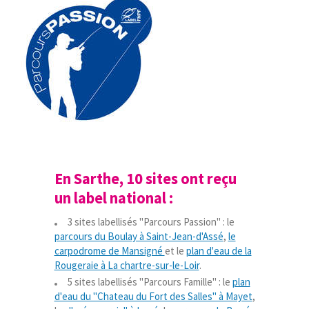
En Sarthe, 10 sites ont reçu
un label national :
3 sites labellisés "Parcours Passion" : le
parcours du Boulay à Saint-Jean-d'Assé
,
le
carpodrome de Mansigné
et le
plan d'eau de la
Rougeraie à La chartre-sur-le-Loir
.
5 sites labellisés "Parcours Famille" : le
plan
d'eau du "Chateau du Fort des Salles" à Mayet
,